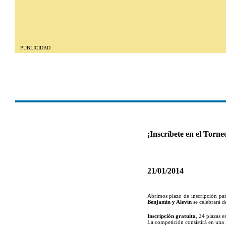
PUBLICIDAD
¡Inscríbete en el Tor
21/01/2014
Abrimos plazo de inscripción 
“Kedeke Benamocarra Cup”
Benjamín y Alevín
se celebrará 
2014 en Benamocarra
.