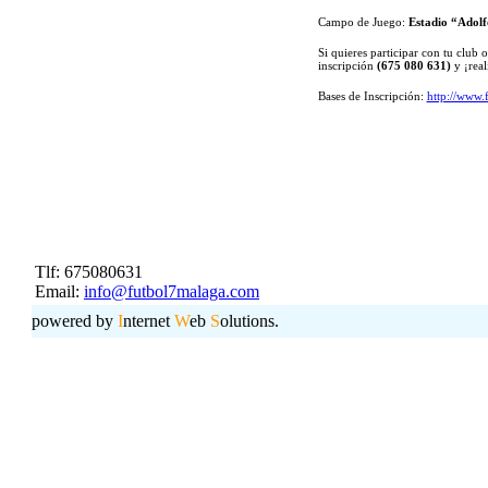
Inscripción gratuita
, 24 plaza
disponibles se irán cubriendo po
competición consistirá en una fas
con eliminatorias.
Campo de Juego:
Estadio “Adol
Si quieres participar con tu clu
email a:
info@futbol7malaga.
inscripción
(675 080 631)
y ¡real
Bases de Inscripción:
http://www.futbol7malaga.com/p
Tlf: 675080631
Email:
info@futbol7malaga.com
powered by
I
nternet
W
eb
S
olutions.