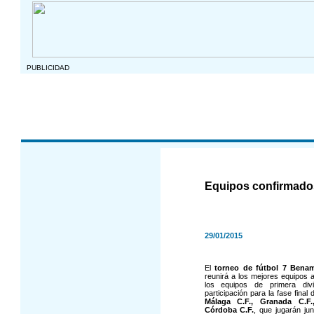
PUBLICIDAD
Equipos confirmad
29/01/2015
El
torneo de fútbol 7 Bena
reunirá a los mejores equipos a
los equipos de primera div
participación para la fase fina
Málaga C.F., Granada C.F.,
Córdoba C.F.
, que jugarán ju