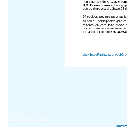
segunda división B:
C.D. El Pal
U.D. Benamocarra
y los equip
que se disputará el sábado 28 d
24 equipos alevines participará
siendo su participación gratuita
reserva en ésta fase previa 
nosotros enviando un email 
llamando al teléfono
675 080 63
www.futbol7malaga.com/pdf/2-be
Tlf: 675080631
Email:
info@futbol7malaga.com
power